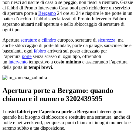
non riesci ad uscire di casa o se peggio, non riesci a rientrare. Grazie
ai fabbri di Pronto Intervento Casa puoi però richiedere un servizio
di apertura porte a
Bergamo
24 ore su 24 e riaprire le tue porte in un
batter d’occhio. I fabbri specializzati di Pronto Intervento Fabbro
sapranno aiutarti nell’apertura e nello sbloccaggio di serrature di
ogni tipo.
Apertura
serrature
a
cilindro
europeo, serrature di
sicurezza
, ma
anche sbloccaggio di porte blindate, porte da garage, saracinesche e
basculanti, ogni
fabbro
arriverà sul posto attrezzato per
l’apertura
porte
senza scasso di ogni tipo, offrendoti
un
intervento
tempestivo a
costo minimo
e assicurando l’apertura
della porta in
tempi brevi
.
Apertura porte a Bergamo: quando
chiamare il numero 3202439595
I nostri
fabbri per l’apertura porte a Bergamo
intervengono
quando hai bisogno di sbloccare e sostituire una serratura, anche di
notte e nei week end, per questo puoi chiamarci in ogni momento e
saremo subito a tua disposizione.