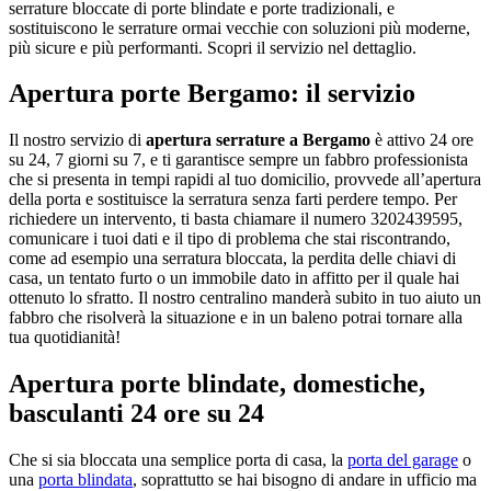
serrature bloccate di porte blindate e porte tradizionali, e
sostituiscono le serrature ormai vecchie con soluzioni più moderne,
più sicure e più performanti. Scopri il servizio nel dettaglio.
Apertura porte Bergamo: il servizio
Il nostro servizio di
apertura serrature a Bergamo
è attivo 24 ore
su 24, 7 giorni su 7, e ti garantisce sempre un fabbro professionista
che si presenta in tempi rapidi al tuo domicilio, provvede all’apertura
della porta e sostituisce la serratura senza farti perdere tempo. Per
richiedere un intervento, ti basta chiamare il numero 3202439595,
comunicare i tuoi dati e il tipo di problema che stai riscontrando,
come ad esempio una serratura bloccata, la perdita delle chiavi di
casa, un tentato furto o un immobile dato in affitto per il quale hai
ottenuto lo sfratto. Il nostro centralino manderà subito in tuo aiuto un
fabbro che risolverà la situazione e in un baleno potrai tornare alla
tua quotidianità!
Apertura porte blindate, domestiche,
basculanti 24 ore su 24
Che si sia bloccata una semplice porta di casa, la
porta del garage
o
una
porta blindata
, soprattutto se hai bisogno di andare in ufficio ma