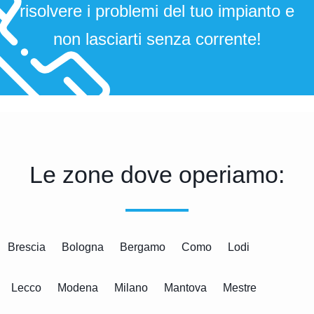
risolvere i problemi del tuo impianto e
non lasciarti senza corrente!​
Le zone dove operiamo:
Brescia
Bologna
Bergamo
Como
Lodi
Lecco
Modena
Milano
Mantova
Mestre