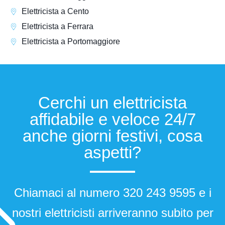
Elettricista a Cento
Elettricista a Ferrara
Elettricista a Portomaggiore
Cerchi un elettricista
affidabile e veloce 24/7
anche giorni festivi, cosa
aspetti?​
Chiamaci al numero
320 243 9595
e i
nostri elettricisti arriveranno subito per