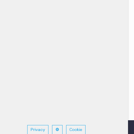
nza
Novara
Padova
Privacy
Cookie
⚙