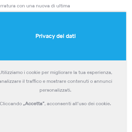
serratura con una nuova di ultima
Privacy dei dati
rvizio tempestivo ma soprattutto
 senza danni alla struttura della
Utilizziamo i cookie per migliorare la tua esperienza,
no l’apertura porte solo in
analizzare il traffico e mostrare contenuti o annunci
folino in casa tua con l’inganno.
personalizzati.
Cliccando
„Accetta”
, acconsenti all’uso dei cookie.