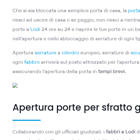
Che si sia bloccata una semplice porta di casa, la
port
riesci ad uscire di casa o se peggio, non riesci a rientr
porte a
Lodi
24 ore su 24 e riaprire le tue porte in un b
nell’apertura e nello sbloccaggio di serrature di ogni ti
Apertura
serrature
a
cilindro
europeo, serrature di
sic
ogni
fabbro
arriverà sul posto attrezzato per l’apertur
assicurando l’apertura della porta in
tempi brevi
.
Apertura porte per sfratto g
Collaborando con gli ufficiali giudiziali, i
fabbri a Lodi
d