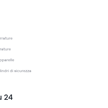
rrature
rrature
pparelle
lindri di sicurezza
u 24