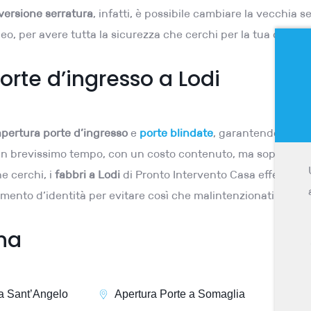
versione serratura
, infatti, è possibile cambiare la vecchia 
o, per avere tutta la sicurezza che cerchi per la tua casa.
orte d’ingresso a Lodi
apertura porte d’ingresso
e
porte blindate
, garantendo un se
a in brevissimo tempo, con un costo contenuto, ma soprattutto
he cerchi, i
fabbri a Lodi
di Pronto Intervento Casa effettueran
mento d’identità per evitare così che malintenzionati si intru
ona
 a Sant’Angelo
Apertura Porte a Somaglia