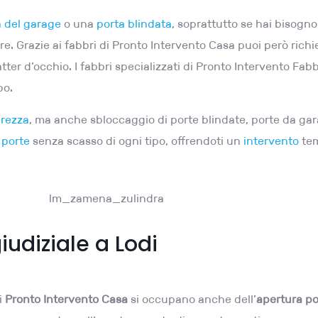
a del garage
o una
porta blindata
, soprattutto se hai bisogno
are. Grazie ai fabbri di Pronto Intervento Casa puoi però rich
atter d’occhio. I fabbri specializzati di Pronto Intervento Fab
po.
urezza
, ma anche sbloccaggio di porte blindate, porte da ga
a
porte
senza scasso di ogni tipo, offrendoti un
intervento
tem
iudiziale a Lodi
i
Pronto Intervento Casa
si occupano anche dell’
apertura por