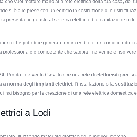
ta che vuoi mettere mano alla rete elettrica della tua casa, del t
o si è alle prese con un edificio in costruzione o in ristruttura
i presenta un guasto al sistema elettrico di un’abitazione o di
operto che potrebbe generare un incendio, di un cortocircuito, o
a
professionale e competente che sappia intervenire e risolvere i
 24
, Pronto Intervento Casa ti offre una rete di
elettricisti
precisi 
 a norma degli impianti elettrici
, l’installazione o la
sostituzi
cui hai bisogno per la creazione di una rete elettrica domestica ef
ettrici a Lodi
ettuato utilizzando materiale elettrico delle migliori marche.