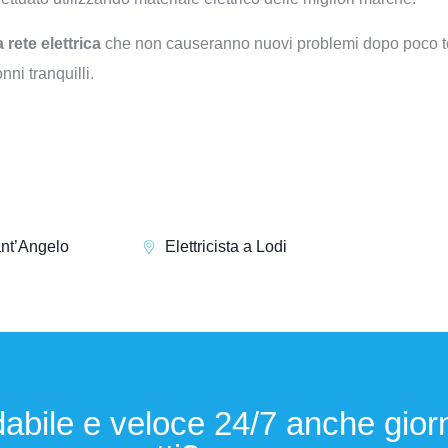
 rete elettrica
che non causeranno nuovi problemi dopo poco t
nni tranquilli.
ant’Angelo
Elettricista a Lodi
idabile e veloce 24/7 anche giorn