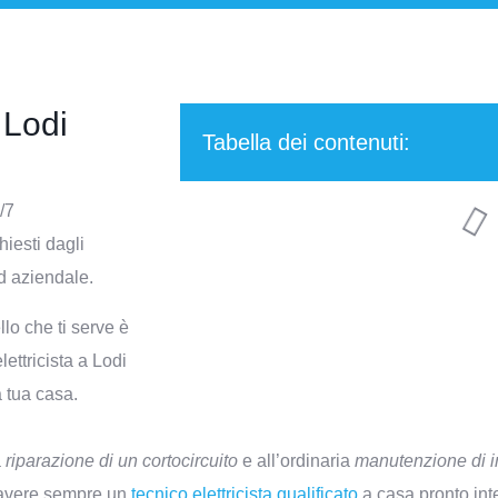
 Lodi
Tabella dei contenuti:
/7
hiesti dagli
ed aziendale.
lo che ti serve è
lettricista a Lodi
 tua casa.
a
riparazione di un cortocircuito
e all’ordinaria
manutenzione di im
i avere sempre un
tecnico elettricista qualificato
a casa pronto int