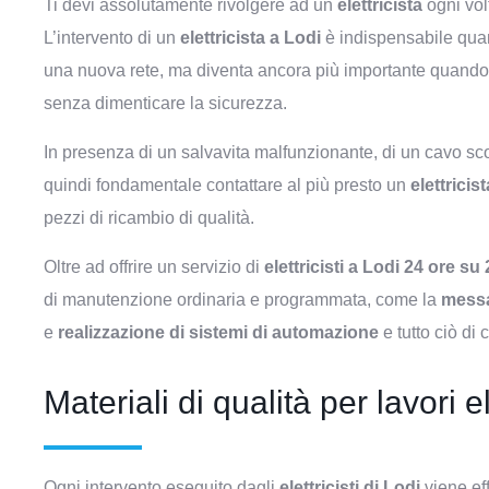
Ti devi assolutamente rivolgere ad un
elettricista
ogni vol
L’intervento di un
elettricista a Lodi
è indispensabile quand
una nuova rete, ma diventa ancora più importante quando s
senza dimenticare la sicurezza.
In presenza di un salvavita malfunzionante, di un cavo sc
quindi fondamentale contattare al più presto un
elettricist
pezzi di ricambio di qualità.
Oltre ad offrire un servizio di
elettricisti a Lodi 24 ore su
di manutenzione ordinaria e programmata, come la
messa
e
realizzazione di sistemi di automazione
e tutto ciò di 
Materiali di qualità per lavori el
Ogni intervento eseguito dagli
elettricisti di Lodi
viene eff