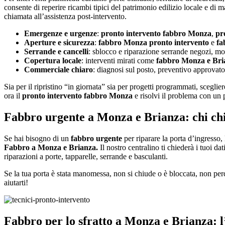
consente di reperire ricambi tipici del patrimonio edilizio locale e di m
chiamata all’assistenza post-intervento.
Emergenze e urgenze
:
pronto intervento fabbro Monza
,
pr
Aperture e sicurezza
:
fabbro Monza pronto intervento
e
fa
Serrande e cancelli
: sblocco e riparazione serrande negozi, mo
Copertura locale
: interventi mirati come
fabbro Monza e Bri
Commerciale chiaro
: diagnosi sul posto, preventivo approvato 
Sia per il ripristino “in giornata” sia per progetti programmati, sceglier
ora il
pronto intervento fabbro Monza
e risolvi il problema con un p
Fabbro urgente a Monza e Brianza: chi c
Se hai bisogno di un
fabbro urgente
per riparare la porta d’ingresso
Fabbro a Monza e Brianza.
Il nostro centralino ti chiederà i tuoi da
riparazioni a porte, tapparelle, serrande e basculanti.
Se la tua porta è stata manomessa, non si chiude o è bloccata, non pe
aiutarti!
Fabbro per lo sfratto a Monza e Brianza: l’