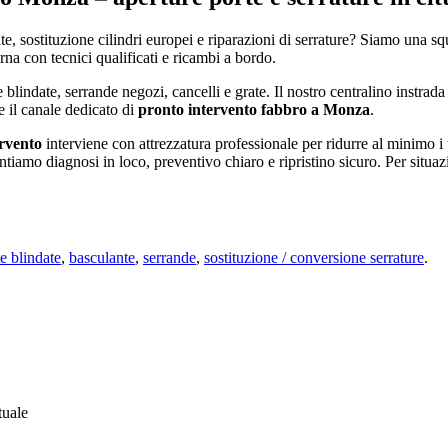
te, sostituzione cilindri europei e riparazioni di serrature? Siamo una sq
a con tecnici qualificati e ricambi a bordo.
 blindate, serrande negozi, cancelli e grate. Il nostro centralino instrada
 il canale dedicato di
pronto intervento fabbro a Monza
.
rvento
interviene con attrezzatura professionale per ridurre al minimo 
amo diagnosi in loco, preventivo chiaro e ripristino sicuro. Per situazi
e blindate
,
basculante
,
serrande
,
sostituzione / conversione serrature
.
tuale