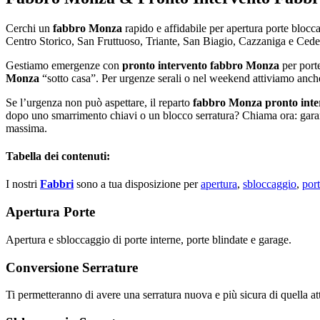
Cerchi un
fabbro Monza
rapido e affidabile per apertura porte blocca
Centro Storico, San Fruttuoso, Triante, San Biagio, Cazzaniga e Cedern
Gestiamo emergenze con
pronto intervento fabbro Monza
per porte
Monza
“sotto casa”. Per urgenze serali o nel weekend attiviamo anche
Se l’urgenza non può aspettare, il reparto
fabbro Monza pronto inte
dopo uno smarrimento chiavi o un blocco serratura? Chiama ora: garanti
massima.
Tabella dei contenuti:
I nostri
Fabbri
sono a tua disposizione per
apertura
,
sbloccaggio
,
port
Apertura Porte
Apertura e sbloccaggio di porte interne, porte blindate e garage.
Conversione Serrature
Ti permetteranno di avere una serratura nuova e più sicura di quella at