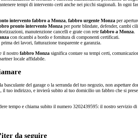
antenere tempi di intervento certi anche nei picchi stagionali. In ogni fas
onto intervento fabbro a Monza
,
fabbro urgente Monza
per aperture
bbro pronto intervento Monza
per porte blindate, defender, cambi cil
torizzazioni, manutenzione cancelli e grate con rete
fabbro a Monza
.
anza
con ricambi a bordo e fornitura di componenti certificati.
prima dei lavori, fatturazione trasparente e garanzia.
e il nostro
fabbro Monza
significa contare su tempi certi, comunicazione
artner locale affidabile.
hiamare
, la basculante del garage o la serranda del tuo negozio, non aspettar
ti, il tuo indirizzo, e invierà subito al tuo domicilio un fabbro che si pr
rdere tempo e chiama subito il numero 3202439595: il nostro servizio di
iter da seguire