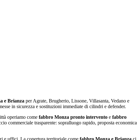
a e Brianza
per Agrate, Brugherio, Lissone, Villasanta, Vedano e
esse in sicurezza e sostituzioni immediate di cilindri e defender.
 città operiamo come
fabbro Monza pronto intervento
e
fabbro
occio commerciale trasparente: sopralluogo rapido, proposta economica
i e uffici. La copertura territoriale come
fabbro Monza e Brianza
ci