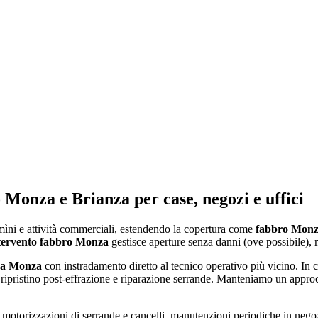
Monza e Brianza per case, negozi e uffici
mìni e attività commerciali, estendendo la copertura come
fabbro Monz
tervento fabbro Monza
gestisce aperture senza danni (ove possibile), m
o a Monza
con instradamento diretto al tecnico operativo più vicino. In
, ripristino post-effrazione e riparazione serrande. Manteniamo un appr
a, motorizzazioni di serrande e cancelli, manutenzioni periodiche in negoz