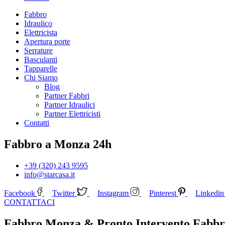
Fabbro
Idraulico
Elettricista
Apertura porte
Serrature
Basculanti
Tapparelle
Chi Siamo
Blog
Partner Fabbri
Partner Idraulici
Partner Elettricisti
Contatti
Fabbro a Monza 24h
+39 (320) 243 9595
info@starcasa.it
Facebook
Twitter
Instagram
Pinterest
Linkedin
CONTATTACI
Fabbro Monza & Pronto Intervento Fabbro 