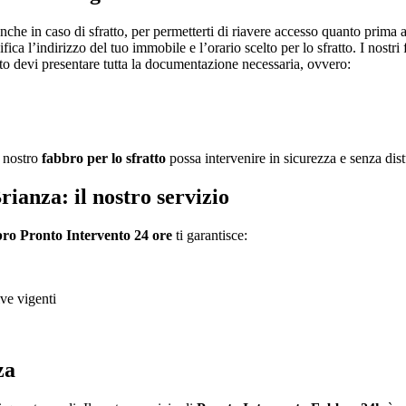
anche in caso di sfratto, per permetterti di riavere accesso quanto prima 
ca l’indirizzo del tuo immobile e l’orario scelto per lo sfratto. I nostri f
atto devi presentare tutta la documentazione necessaria, ovvero:
l nostro
fabbro per lo sfratto
possa intervenire in sicurezza e senza dis
ianza: il nostro servizio
ro Pronto Intervento 24 ore
ti garantisce:
ive vigenti
e
za