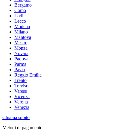
Bergamo
Como
Lodi
Lecco
Modena
Milano
Mantova
Mestre
Monza
Novara
Padova
Parma
Pavia
Reggio Emilia
Trento
Treviso
Varese
Vicenza
Verona
Venezia
Chiama subito
Metodi di pagamento