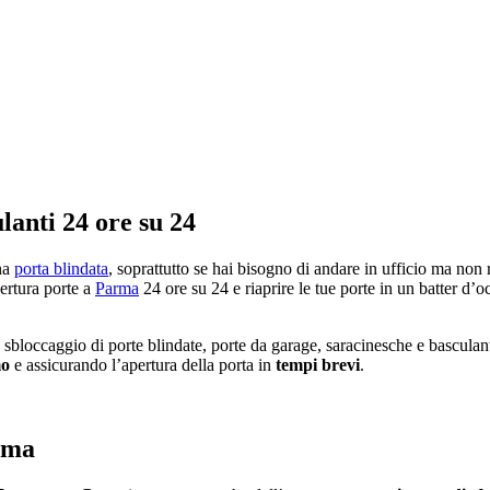
lanti 24 ore su 24
na
porta blindata
, soprattutto se hai bisogno di andare in ufficio ma non r
pertura porte a
Parma
24 ore su 24 e riaprire le tue porte in un batter d’
 sbloccaggio di porte blindate, porte da garage, saracinesche e basculan
mo
e assicurando l’apertura della porta in
tempi brevi
.
arma