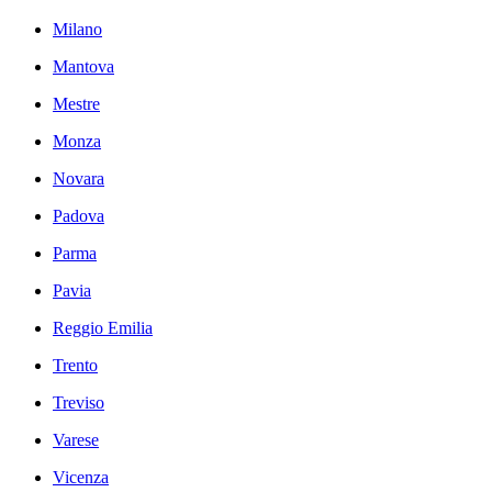
Milano
Mantova
Mestre
Monza
Novara
Padova
Parma
Pavia
Reggio Emilia
Trento
Treviso
Varese
Vicenza