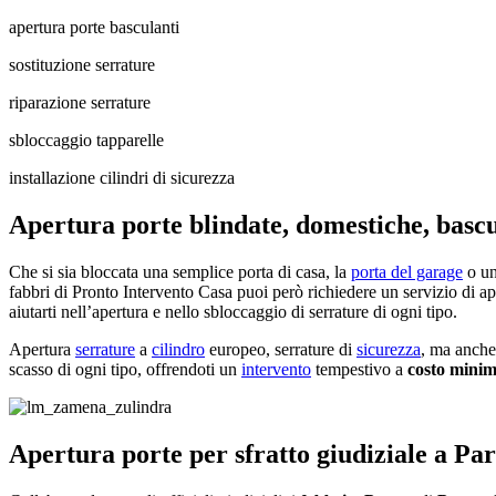
apertura porte basculanti
sostituzione serrature
riparazione serrature
sbloccaggio tapparelle
installazione cilindri di sicurezza
Apertura porte blindate, domestiche, bascu
Che si sia bloccata una semplice porta di casa, la
porta del garage
o u
fabbri di Pronto Intervento Casa puoi però richiedere un servizio di a
aiutarti nell’apertura e nello sbloccaggio di serrature di ogni tipo.
Apertura
serrature
a
cilindro
europeo, serrature di
sicurezza
, ma anche
scasso di ogni tipo, offrendoti un
intervento
tempestivo a
costo mini
Apertura porte per sfratto giudiziale a P