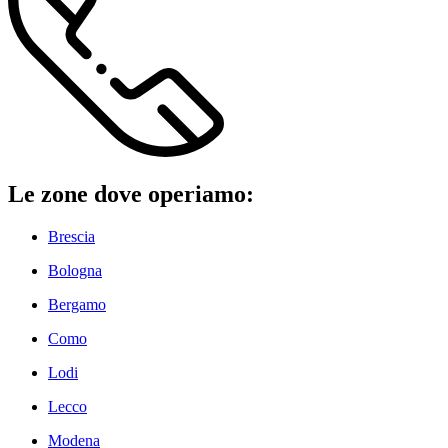
Le zone dove operiamo:
Brescia
Bologna
Bergamo
Como
Lodi
Lecco
Modena