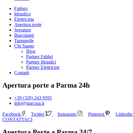
Fabbro
Idraulico
Elettricista
Apertura porte
Serrature
Basculanti
Tapparelle
Chi Siamo
Blog
Partner Fabbri
Partner Idraulici
Partner Elettricisti
Contatti
Apertura porte a Parma 24h
+39 (320) 243 9595
info@starcasa.it
Facebook
Twitter
Instagram
Pinterest
Linkedin
CONTATTACI
Apertura Porte a Parma 24/7