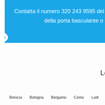
Contatta il numero
320 243 9595
del
della porta basculante o 
L
Brescia
Bologna
Bergamo
Como
Lodi