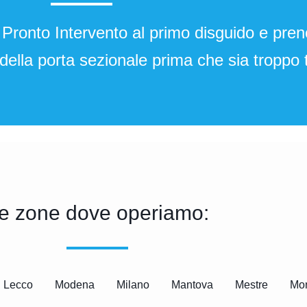
 Pronto Intervento al primo disguido e pren
della porta sezionale prima che sia troppo t
e zone dove operiamo:
Lecco
Modena
Milano
Mantova
Mestre
Mo