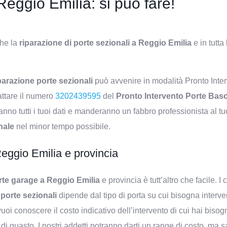
Reggio Emilia: si può fare!
che la
riparazione di porte sezionali a Reggio Emilia
e in tutta
parazione porte sezionali
può avvenire in modalità Pronto Inte
attare il numero
3202439595
del
Pronto Intervento Porte Bas
eranno tutti i tuoi dati e manderanno un fabbro professionista al t
onale
nel minor tempo possibile.
 Reggio Emilia e provincia
rte garage a Reggio Emilia
e provincia è tutt’altro che facile. I 
 porte sezionali
dipende dal tipo di porta su cui bisogna interve
vuoi conoscere il costo indicativo dell’intervento di cui hai biso
o di guasto. I nostri addetti potranno darti un range di costo, ma 