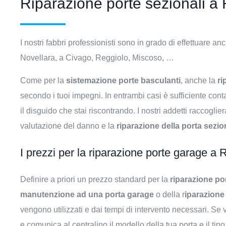
Riparazione porte sezionali a 
I nostri fabbri professionisti sono in grado di effettuare an
Novellara, a Civago, Reggiolo, Miscoso, …
Come per la
sistemazione porte basculanti
, anche la
ri
secondo i tuoi impegni. In entrambi casi è sufficiente cont
il disguido che stai riscontrando. I nostri addetti raccogli
valutazione del danno e la
riparazione della porta sezi
I prezzi per la riparazione porte garage a
Definire a priori un prezzo standard per la
riparazione po
manutenzione ad una porta garage
o della r
iparazione
vengono utilizzati e dai tempi di intervento necessari. Se 
e comunica al centralino il modello della tua porta e il tip