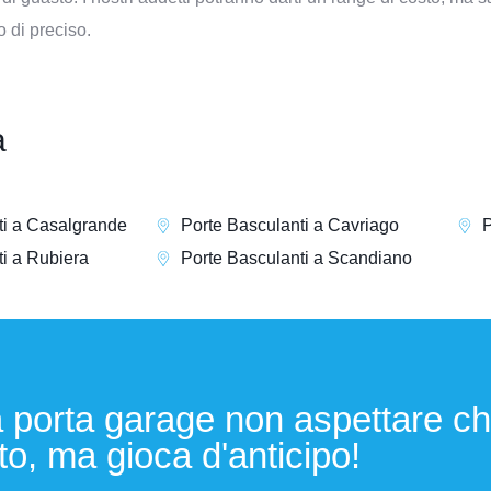
o di preciso.
a
ti a Casalgrande
Porte Basculanti a Cavriago
P
i a Rubiera
Porte Basculanti a Scandiano
 porta garage non aspettare ch
tto, ma gioca d'anticipo!