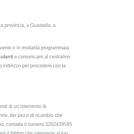
 la provincia, a Guastalla, a
rvento o in modalità programmata
culanti
e comunicare al centralino
uo indirizzo per procedere con la
costi di un intervento di
nire, dei pezzi di ricambio che
gno, contatta il numero
3202439595
sarà
il fabbro che interviene al tuo