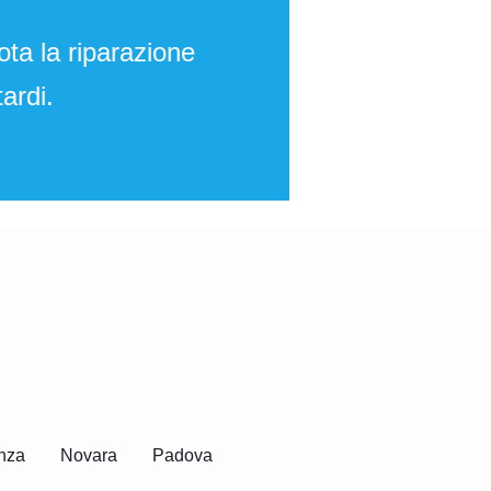
ota la riparazione
ardi.
nza
Novara
Padova