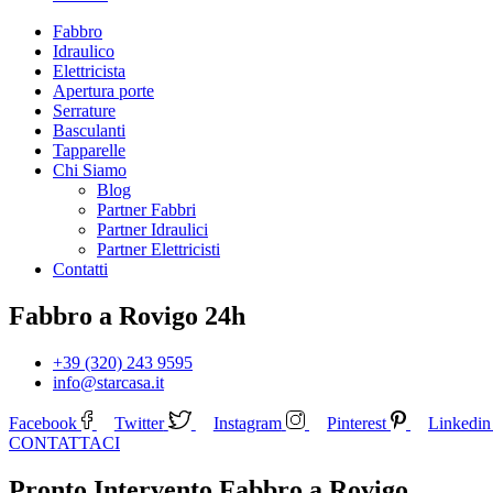
Fabbro
Idraulico
Elettricista
Apertura porte
Serrature
Basculanti
Tapparelle
Chi Siamo
Blog
Partner Fabbri
Partner Idraulici
Partner Elettricisti
Contatti
Fabbro a Rovigo 24h
+39 (320) 243 9595
info@starcasa.it
Facebook
Twitter
Instagram
Pinterest
Linkedin
CONTATTACI
Pronto Intervento Fabbro a Rovigo