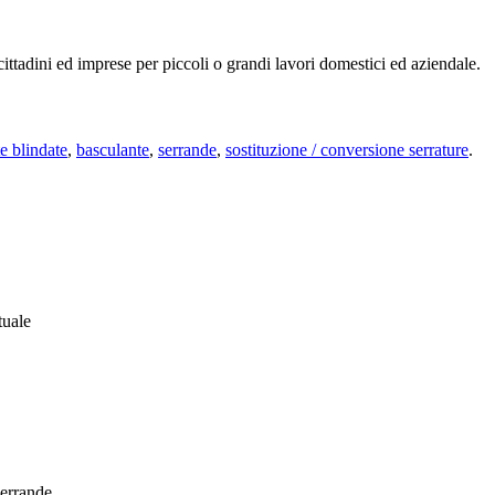
 cittadini ed imprese per piccoli o grandi lavori domestici ed aziendale.
e blindate
,
basculante
,
serrande
,
sostituzione / conversione serrature
.
tuale
errande.