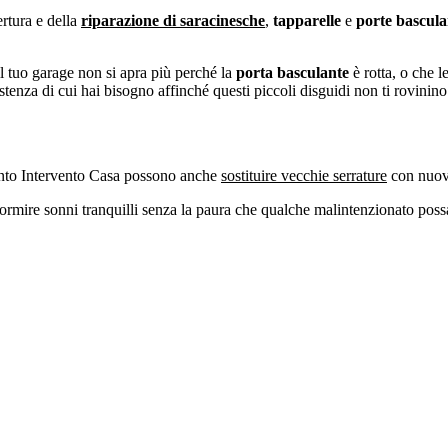
rtura e della
riparazione di saracinesche
,
tapparelle
e
porte
bascula
il tuo garage non si apra più perché la
porta basculante
è rotta, o che l
stenza di cui hai bisogno affinché questi piccoli disguidi non ti rovinino
nto Intervento Casa possono anche
sostituire vecchie serrature
con nuove
 dormire sonni tranquilli senza la paura che qualche malintenzionato possa 