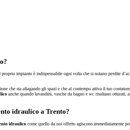
to?
proprio impianto è indispensabile ogni volta che si notano perdite d’ac
azione che sta allagando gli spazi e che al contempo attiva il tuo contator
lico
anche quando lavandini, vasche da bagno e wc risultano otturati, aff
nto idraulico a Trento?
ento idraulico
come quello da noi offerto agiscono immediatamente per r