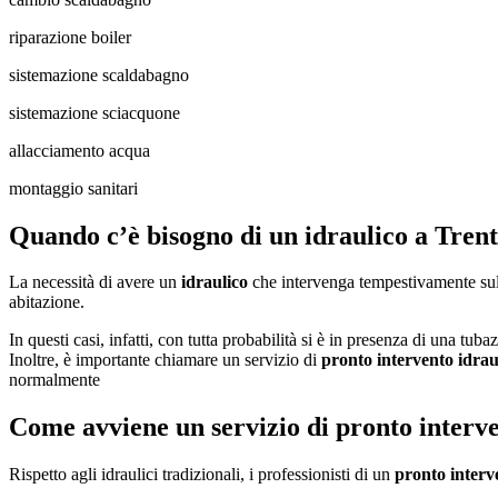
riparazione boiler
sistemazione scaldabagno
sistemazione sciacquone
allacciamento acqua
montaggio sanitari
Quando c’è bisogno di un idraulico a Tren
La necessità di avere un
idraulico
che intervenga tempestivamente sul 
abitazione.
In questi casi, infatti, con tutta probabilità si è in presenza di una tub
Inoltre, è importante chiamare un servizio di
pronto intervento idrau
normalmente
Come avviene un servizio di pronto interve
Rispetto agli idraulici tradizionali, i professionisti di un
pronto interv