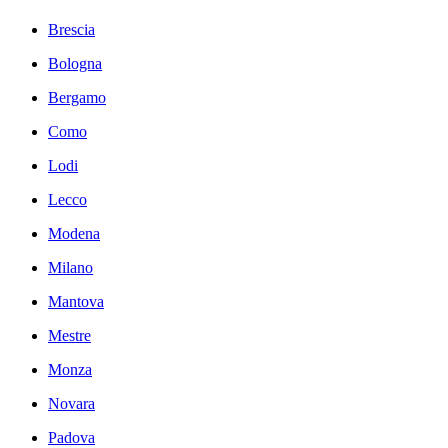
Brescia
Bologna
Bergamo
Como
Lodi
Lecco
Modena
Milano
Mantova
Mestre
Monza
Novara
Padova