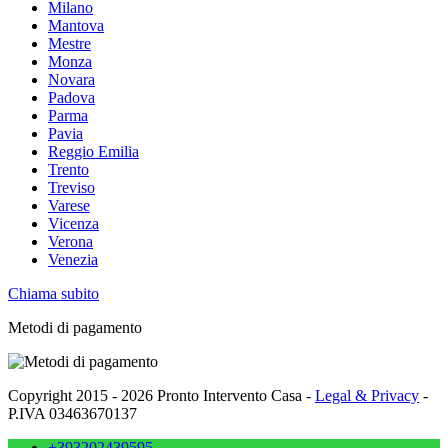
Milano
Mantova
Mestre
Monza
Novara
Padova
Parma
Pavia
Reggio Emilia
Trento
Treviso
Varese
Vicenza
Verona
Venezia
Chiama subito
Metodi di pagamento
Copyright 2015 - 2026 Pronto Intervento Casa -
Legal & Privacy
-
P.IVA 03463670137
+393202439595