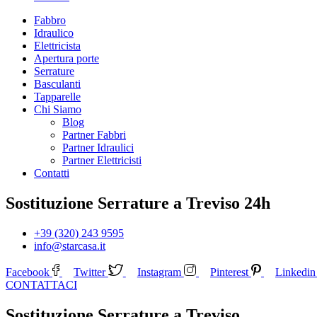
Fabbro
Idraulico
Elettricista
Apertura porte
Serrature
Basculanti
Tapparelle
Chi Siamo
Blog
Partner Fabbri
Partner Idraulici
Partner Elettricisti
Contatti
Sostituzione Serrature a Treviso 24h
+39 (320) 243 9595
info@starcasa.it
Facebook
Twitter
Instagram
Pinterest
Linkedin
CONTATTACI
Sostituzione Serrature a Treviso