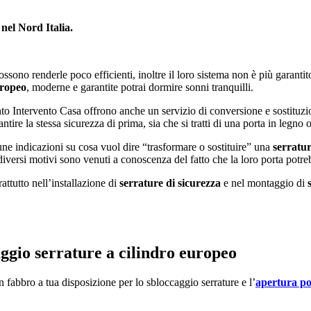
nel Nord Italia.
sono renderle poco efficienti, inoltre il loro sistema non è più garantito
uropeo
, moderne e garantite potrai dormire sonni tranquilli.
onto Intervento Casa offrono anche un servizio di conversione e sostituzio
ntire la stessa sicurezza di prima, sia che si tratti di una porta in legno
e indicazioni su cosa vuol dire “trasformare o sostituire” una
serratu
 diversi motivi sono venuti a conoscenza del fatto che la loro porta pot
rattutto nell’installazione di
serrature di sicurezza
e nel montaggio di
ggio serrature a cilindro europeo
n fabbro a tua disposizione per lo sbloccaggio serrature e l’
apertura po