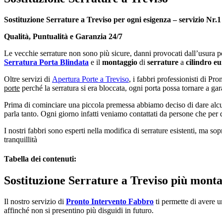
Sostituzione Serrature a Treviso per ogni esigenza – servizio Nr.1 
Qualità, Puntualità e Garanzia 24/7
Le vecchie serrature non sono più sicure, danni provocati dall’usura pos
Serratura Porta Blindata
e il
montaggio
di
serrature
a
cilindro e
Oltre servizi di
Apertura Porte a Treviso
, i fabbri professionisti di Pr
porte
perché la serratura si era bloccata, ogni porta possa tornare a gara
Prima di cominciare una piccola premessa abbiamo deciso di dare alcun
parla tanto. Ogni giorno infatti veniamo contattati da persone che per
I nostri fabbri sono esperti nella modifica di serrature esistenti, ma sop
tranquillità
Tabella dei contenuti:
Sostituzione Serrature a Treviso più monta
Il nostro servizio di
Pronto Intervento Fabbro
ti permette di avere u
affinché non si presentino più disguidi in futuro.