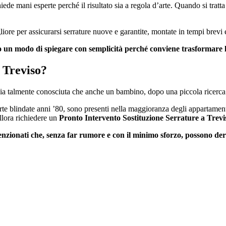
de mani esperte perché il risultato sia a regola d’arte. Quando si tratta d
ore per assicurarsi serrature nuove e garantite, montate in tempi brevi e
 un modo di spiegare con semplicità perché conviene trasformare l
 Treviso?
ia talmente conosciuta che anche un bambino, dopo una piccola ricerca o
orte blindate anni ’80, sono presenti nella maggioranza degli appartamen
llora richiedere un
Pronto Intervento Sostituzione Serrature a Trevi
ntenzionati che, senza far rumore e con il minimo sforzo, possono d