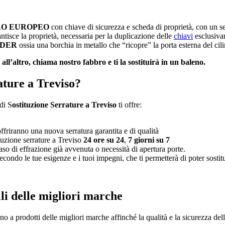
RO EUROPEO
con chiave di sicurezza e scheda di proprietà, con un se
tisce la proprietà, necessaria per la duplicazione delle
chiavi
esclusivam
DER
ossia una borchia in metallo che “ricopre” la porta esterna del cili
ll’altro, chiama nostro fabbro e ti la sostituirà in un baleno.
ature a Treviso?
di S
ostituzione Serrature a
Treviso
ti offre:
offriranno una nuova serratura garantita e di qualità
tuzione serrature a Treviso
24 ore su 24
,
7 giorni su 7
so di effrazione già avvenuta o necessità di apertura porte.
ondo le tue esigenze e i tuoi impegni, che ti permetterà di poter sostitui
li delle migliori marche
ano a prodotti delle migliori marche affinché la qualità e la sicurezza delle