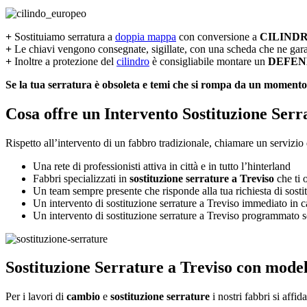
+
Sostituiamo serratura a
doppia mappa
con conversione a
CILIND
+
Le chiavi vengono consegnate, sigillate, con una scheda che ne garan
+
Inoltre a protezione del
cilindro
è consigliabile montare un
DEFEN
Se la tua serratura è obsoleta e temi che si rompa da un momento a
Cosa offre un Intervento Sostituzione Serr
Rispetto all’intervento di un fabbro tradizionale, chiamare un servizio 
Una rete di professionisti attiva in città e in tutto l’hinterland
Fabbri specializzati in
sostituzione serrature a
Treviso
che ti 
Un team sempre presente che risponde alla tua richiesta di sosti
Un intervento di sostituzione serrature a Treviso immediato in ca
Un intervento di sostituzione serrature a Treviso programmato sec
Sostituzione Serrature a Treviso con model
Per i lavori di
cambio
e
sostituzione serrature
i nostri fabbri si affid