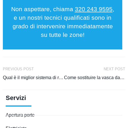
Non aspettare, chiama
320 243 9595
,
e un nostri tecnici qualificati sono in
grado di intervenire immediatamente
su tutte le zone!
PREVIOUS POST
NEXT POST
Qual è il miglior sistema di riscaldamento a pavimento
Come sostituire la vasca da bagno con una doccia
Servizi
Apertura porte